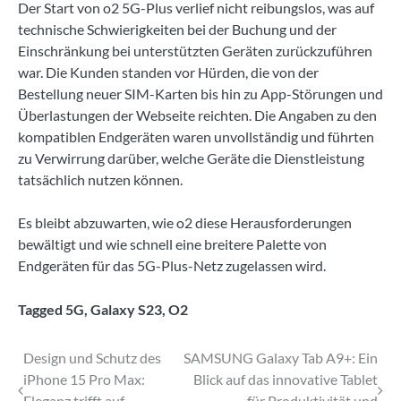
Der Start von o2 5G-Plus verlief nicht reibungslos, was auf
technische Schwierigkeiten bei der Buchung und der
Einschränkung bei unterstützten Geräten zurückzuführen
war. Die Kunden standen vor Hürden, die von der
Bestellung neuer SIM-Karten bis hin zu App-Störungen und
Überlastungen der Webseite reichten. Die Angaben zu den
kompatiblen Endgeräten waren unvollständig und führten
zu Verwirrung darüber, welche Geräte die Dienstleistung
tatsächlich nutzen können.
Es bleibt abzuwarten, wie o2 diese Herausforderungen
bewältigt und wie schnell eine breitere Palette von
Endgeräten für das 5G-Plus-Netz zugelassen wird.
Tagged
5G
,
Galaxy S23
,
O2
Beitragsnavigation
Design und Schutz des
SAMSUNG Galaxy Tab A9+: Ein
iPhone 15 Pro Max:
Blick auf das innovative Tablet
Eleganz trifft auf
für Produktivität und