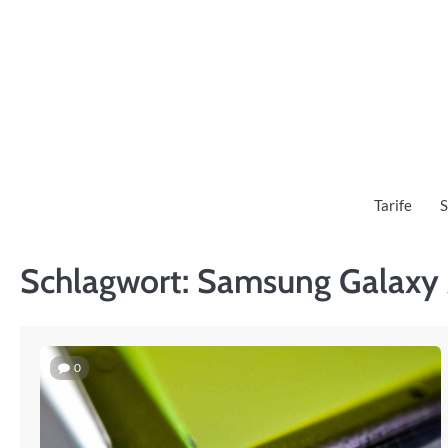
Skip
to
content
Tarife
S
Schlagwort:
Samsung Galaxy Z
0