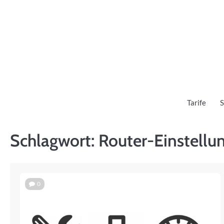
Skip
to
content
Tarife
S
Schlagwort:
Router-Einstellu
0