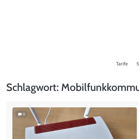
Skip
to
content
Tarife
S
Schlagwort:
Mobilfunkkommu
0