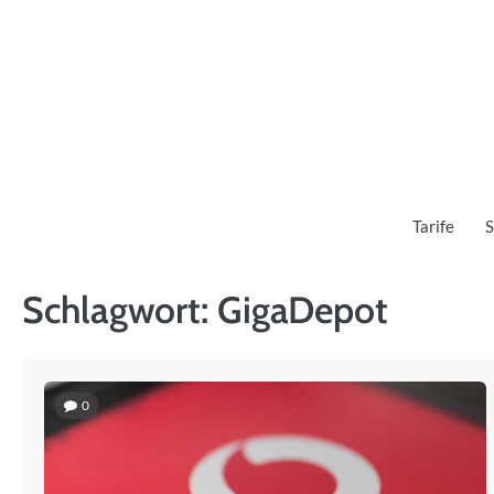
Skip
to
content
Tarife
S
Schlagwort:
GigaDepot
0