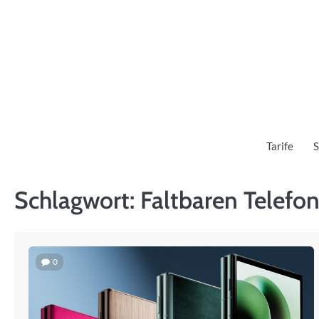
Skip
to
content
Tarife
S
Schlagwort:
Faltbaren Telefo
0